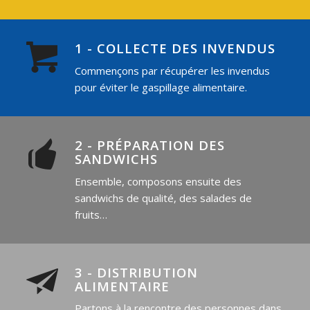
1 - COLLECTE DES INVENDUS
Commençons par récupérer les invendus
pour éviter le gaspillage alimentaire.
2 - PRÉPARATION DES
SANDWICHS
Ensemble, composons ensuite des
sandwichs de qualité, des salades de
fruits…
3 - DISTRIBUTION
ALIMENTAIRE
Partons à la rencontre des personnes dans