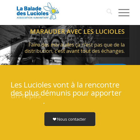
MARAUDER AVEC LES LUCIOLES
Faire des maraudes ça n’est pas que de la
distribution, c’est avant tout des échanges.
EN SAVOIR PLUS
Les Lucioles vont à la rencontre
des plus démunis pour apporter
un repas
.
Nous contacter