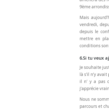
9ème arrondiss
Mais aujourd’h
vendredi, dep
depuis le con
mettre en pla
conditions sont
6.Si tu veux 
Je souhaite ju
là s’il n’y ava
il n’ y a pas
j’apprécie vrai
Nous ne sommes
parcours et ch