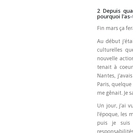
2 Depuis quan
pourquoi l’as
Fin mars ça fer
Au début j’étai
culturelles qu
nouvelle actio
tenait à coeu
Nantes, j’avai
Paris, quelque 
me gênait. Je s
Un jour, j’ai 
l’époque, les 
puis je suis
responsabilités