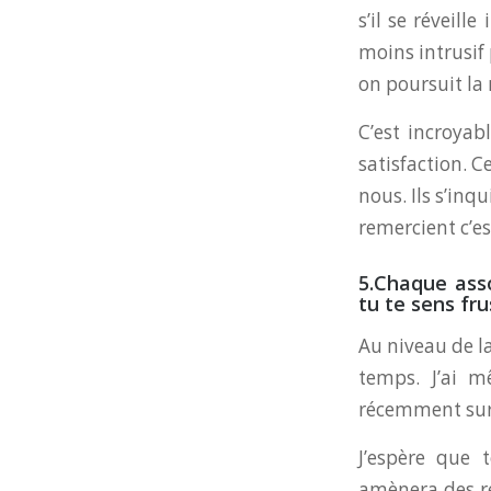
s’il se réveill
moins intrusif 
on poursuit l
C’est incroyab
satisfaction. C
nous. Ils s’inq
remercient c’e
5.Chaque asso
tu te sens fr
Au niveau de l
temps. J’ai 
récemment sur
J’espère que 
amènera des ré