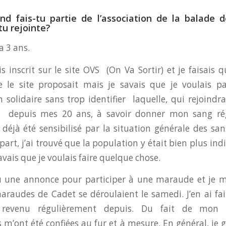
d fais-tu partie de l’association de la balade d
-tu rejointe?
a 3 ans.
s inscrit sur le site OVS (On Va Sortir) et je faisais 
e le site proposait mais je savais que je voulais p
n solidaire sans trop identifier laquelle, qui rejoindra
r depuis mes 20 ans, à savoir donner mon sang ré
s déjà été sensibilisé par la situation générale des san
part, j’ai trouvé que la population y était bien plus indi
avais que je voulais faire quelque chose.
vu une annonce pour participer à une maraude et je m
maraudes de Cadet se déroulaient le samedi. J’en ai fait
 revenu régulièrement depuis. Du fait de mon a
 m’ont été confiées au fur et à mesure. En général, je 