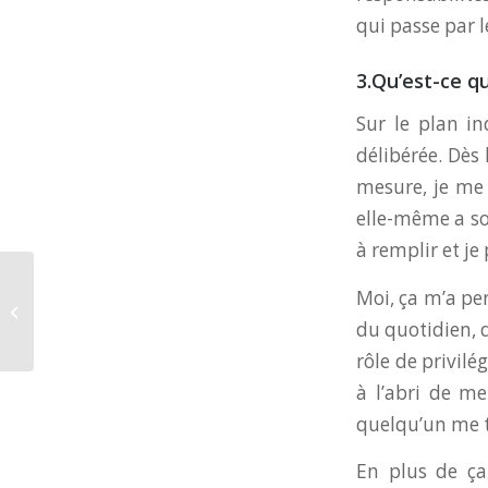
qui passe par 
3.Qu’est-ce q
Sur le plan i
délibérée. Dès 
mesure, je me 
elle-même a so
à remplir et j
Moi, ça m’a pe
A vos marques, prêts, illuminez !
du quotidien, 
rôle de privilég
à l’abri de me
quelqu’un me 
En plus de ça