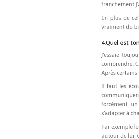
franchement j’
En plus de cel
vraiment du b
4.Quel est ton
J’essaie toujo
comprendre. C’
Après certains
Il faut les éc
communiquent 
forcément un 
s’adapter à ch
Par exemple lo
autour de lui. 