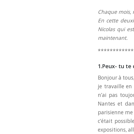
Chaque mois, n
En cette deuxi
Nicolas qui e
maintenant.
************
1.Peux- tu te
Bonjour à tous,
je travaille e
n’ai pas toujo
Nantes et dans
parisienne me 
c’était possib
expositions, all