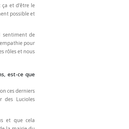
 ça et d’être le
ment possible et
el sentiment de
 l’empathie pour
es rôles et nous
ns, est-ce que
on ces derniers
 des Lucioles
us et que cela
de la mairie du