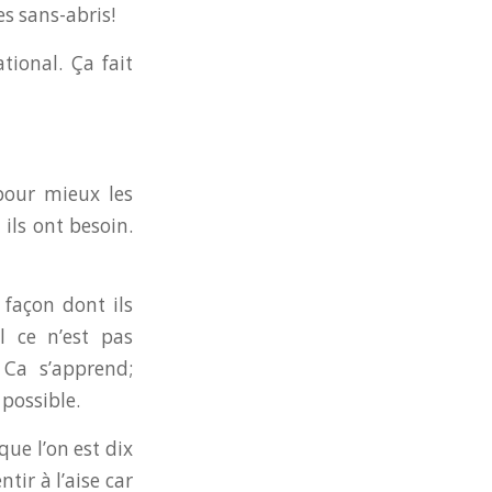
s sans-abris!
tional. Ça fait
 pour mieux les
ils ont besoin.
 façon dont ils
l ce n’est pas
 Ca s’apprend;
 possible.
ue l’on est dix
tir à l’aise car