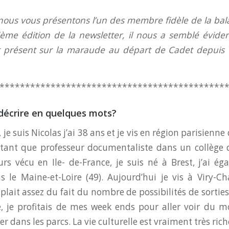
ous vous présentons l’un des membre fidèle de la bala
ème édition de la newsletter, il nous a semblé éviden
st présent sur la maraude au départ de Cadet depuis 
********************************************
 décrire en quelques mots?
 je suis Nicolas j’ai 38 ans et je vis en région parisienn
n tant que professeur documentaliste dans un collège d
urs vécu en Ile- de-France, je suis né à Brest, j’ai é
 le Maine-et-Loire (49). Aujourd’hui je vis à Viry-Ch
plait assez du fait du nombre de possibilités de sorties
le, je profitais de mes week ends pour aller voir du m
er dans les parcs. La vie culturelle est vraiment très rich