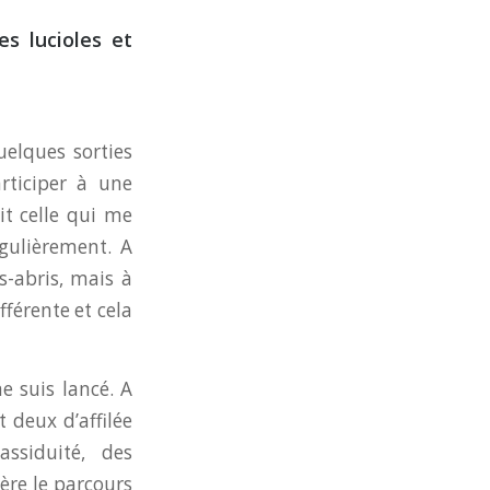
es lucioles et
quelques sorties
articiper à une
it celle qui me
gulièrement. A
s-abris, mais à
fférente et cela
e suis lancé. A
 deux d’affilée
ssiduité, des
gère le parcours