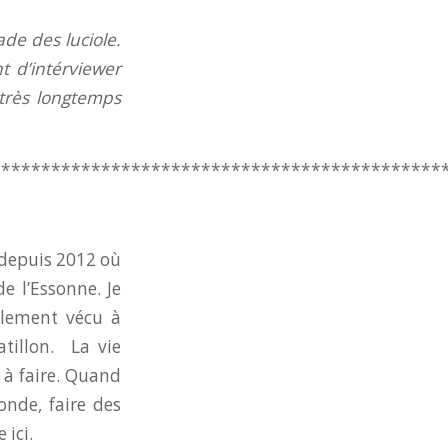
de des luciole.
t d’intérviewer
très longtemps
*********************************************
e depuis 2012 où
e l’Essonne. Je
galement vécu à
atillon. La vie
 à faire. Quand
onde, faire des
e ici.