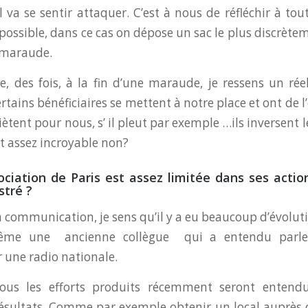
e il va se sentir attaquer. C’est à nous de réfléchir à tout
possible, dans ce cas on dépose un sac le plus discrète
a maraude.
le, des fois, à la fin d’une maraude, je ressens un ré
ertains bénéficiaires se mettent à notre place et ont de
uiètent pour nous, s’ il pleut par exemple …ils inversent l
st assez incroyable non?
ciation de Paris est assez limitée dans ses actio
ustré ?
a communication, je sens qu’il y a eu beaucoup d’évoluti
même une ancienne collègue qui a entendu parler
 une radio nationale.
tous les efforts produits récemment seront entend
sultats. Comme par exemple obtenir un local auprès 