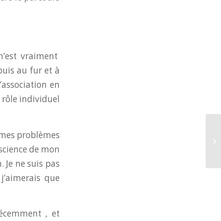
n’est vraiment
puis au fur et à
’association en
rôle individuel
r mes problèmes
L’
S
nscience de mon
n. Je ne suis pas
 j’aimerais que
récemment , et