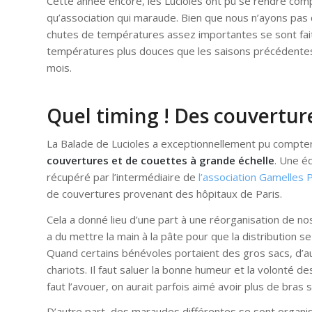
Cette année encore, les Lucioles ont pu se rendre compte
qu’association qui maraude. Bien que nous n’ayons pa
chutes de températures assez importantes se sont fa
températures plus douces que les saisons précédentes (
mois.
Quel timing ! Des couvertur
La Balade de Lucioles a exceptionnellement pu compte
couvertures et de couettes à grande échelle
. Une é
récupéré par l’intermédiaire de
l’association Gamelles 
de couvertures provenant des hôpitaux de Paris.
Cela a donné lieu d’une part à une réorganisation de 
a du mettre la main à la pâte pour que la distribution se
Quand certains bénévoles portaient des gros sacs, d’au
chariots. Il faut saluer la bonne humeur et la volonté de
faut l’avouer, on aurait parfois aimé avoir plus de bras 
D’autre part, des maraudes différentes se sont organ