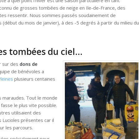
 à quel point l’hiver est une saison particulière en tant
s connu de grosses tombées de neige en Ile-de-France, des
ites ressentir. Nous sommes passés soudainement de
début du mois de janvier), à des -5 degrés à partir du milieu du
es tombées du ciel…
r sur des
dons de
quipe de bénévoles a
Ple
ines
plusieurs centaines
nos maraudes. Tout le monde
 fasse le plus vite possible.
tres utilisaient des
s Lucioles présentes car il
sur les parcours.
isées spécialement pour