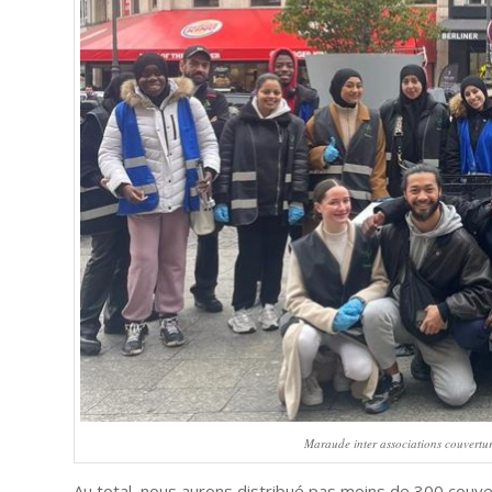
Maraude inter associations couvertur
Au total, nous aurons distribué pas moins de 300 couve