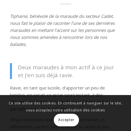
Tiphaine, bénévole de la maraude du secteur Cadet,
nous fait le plaisir de raconter l’une de ses dernières
maraudes en mettant l’accent sur les personnes que
nous sommes amenées à rencontrer lors de nos
balades.
Deux maraudes à mon actif à ce jour
et j’en suis déjà ravie.
Ravie, en tant que luciole, d’apporter un peu de
lumière, ne serait-ce qu’un court instant, à des
hommes et des femmes isolé.e.s – totalement ou
Ce site utilise des cookies. En continuant à naviguer sur le site,
partiellement – de la société.
vous acceptez notre utilisation des cookies
Emue d’entendre leurs histoires, touchantes et
Accepter
différentes, parfois surprenantes ou quelque peu